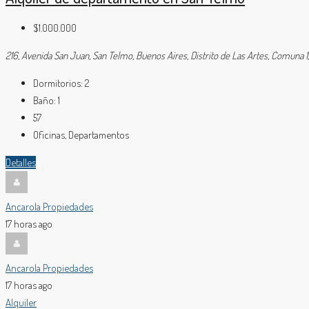
$1.000.000
216, Avenida San Juan, San Telmo, Buenos Aires, Distrito de Las Artes, Comuna 
Dormitorios:
2
Baño:
1
57
Oficinas, Departamentos
Detalles
Ancarola Propiedades
17 horas ago
Ancarola Propiedades
17 horas ago
Alquiler