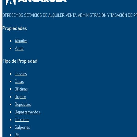
OFRECEMOS SERVICIOS DE ALQUILER, VENTA, ADMINISTRACIÓN Y TASACIÓN DE P
Propiedades
Alquiler
Venta
Tipo de Propiedad
Locales
Casas
Oficinas
Duplex
Depósitos
Departamentos
Terrenos
Galpones
PH