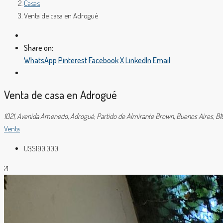
Casas
Venta de casa en Adrogué
Share on:
WhatsApp
Pinterest
Facebook
X
LinkedIn
Email
Venta de casa en Adrogué
1021, Avenida Amenedo, Adrogué, Partido de Almirante Brown, Buenos Aires, B1
Venta
U$S190.000
21