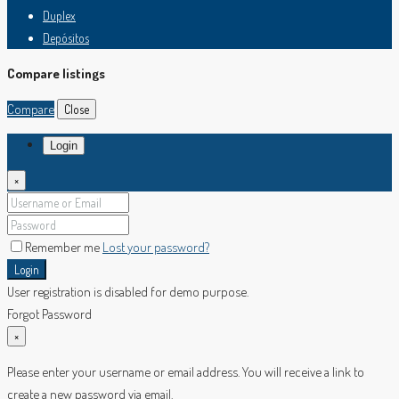
Duplex
Depósitos
Compare listings
Compare
Close
Login
×
Remember me
Lost your password?
Login
User registration is disabled for demo purpose.
Forgot Password
×
Please enter your username or email address. You will receive a link to
create a new password via email.