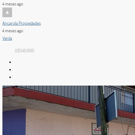
4 meses ago
Ancarola Propiedades
4 meses ago
Venta
U$S40.000