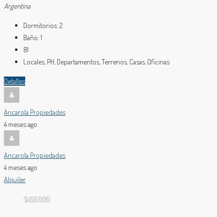
Argentina
Dormitorios:
2
Baño:
1
81
Locales, PH, Departamentos, Terrenos, Casas, Oficinas
Detalles
Ancarola Propiedades
4 meses ago
Ancarola Propiedades
4 meses ago
Alquiler
$450.000