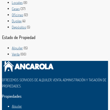
Locales
(8)
Casas
(37)
Oficinas
(12)
Duplex
(4)
Depósitos
(5)
Estado de Propiedad
Alquiler
(15)
Venta
(66)
OFRECEMOS SERVICIOS DE ALQUILER, VENTA, ADMINISTRACIÓN Y TASACIÓN DE
PROPIEDADES.
Propiedades
Alquiler