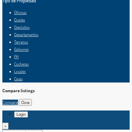
Tipo de Propiedad
Oficinas
Duplex
Depósitos
Departamentos
Terrenos
Galpones
PH
Cocheras
Locales
Casas
Compare listings
Compare
Close
Login
×