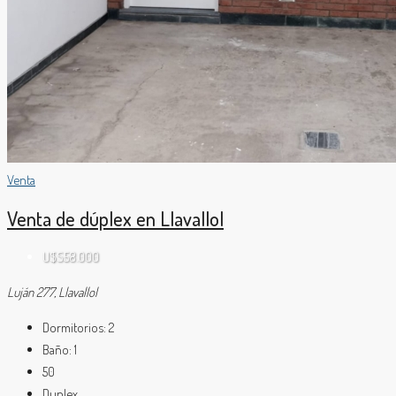
Venta
Venta de dúplex en Llavallol
U$S58.000
Luján 277, Llavallol
Dormitorios:
2
Baño:
1
50
Duplex